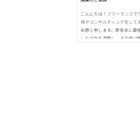
こんにちは！フリーランスで
作やコンサルティングをして
米原と申します。昨年末に最
した会社を退職し、その後は
を進めつつ副業ベースのよう
件かホームページ制作などし
したが、本日開業 […]