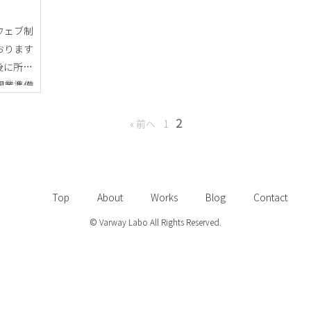
ウェブ制
おります
後に所属
開業準備
な形で何
ておりま
2
« 前へ
1
Top
About
Works
Blog
Contact
© Varway Labo All Rights Reserved.